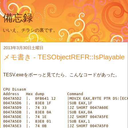
備忘録
いいえ、チラシの裏です。
2013年3月30日土曜日
メモ書き - TESObjectREFR::IsPlayable
TESV.exeをボーっと見てたら、こんなコードがあった。
CPU Disasm

Address   Hex dump          Command                    
0047A5D2  |.  0FB641 12     |MOVZX EAX,BYTE PTR DS:[ECX
0047A5D6  |.  83E8 1F       |SUB EAX,1F

0047A5D9  |.  74 33         |JZ SHORT 0047A60E

0047A5DB  |.  83E8 0A       |SUB EAX,0A

0047A5DE  |.  74 1E         |JZ SHORT 0047A5FE

0047A5E0  |.  83E8 01       |SUB EAX,1

0047A5E3  |.  74 0B         |JZ SHORT 0047A5F0
