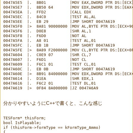
0047A5E5  |.  8B01          |MOV EAX,DWORD PTR DS:[ECX]
0047A5E7  |.  8B50 64       |MOV EDX,DWORD PTR DS:[EAX+
0047A5EA  |.  FFD2          |CALL EDX

0047A5EC  |.  84C0          |TEST AL,AL

0047A5EE  |.  EB 29         |JMP SHORT 0047A619

0047A5F0  |>  8A81 90000000 |MOV AL,BYTE PTR DS:[ECX+90
0047A5F6  |.  D0E8          |SHR AL,1

0047A5F8  |.  F6D0          |NOT AL

0047A5FA  |.  A8 01         |TEST AL,01

0047A5FC  |.  EB 1B         |JMP SHORT 0047A619

0047A5FE  |>  8A89 F2000000 |MOV CL,BYTE PTR DS:[ECX+0F
0047A604  |.  C0E9 07       |SHR CL,7

0047A607  |.  F6D1          |NOT CL

0047A609  |.  F6C1 01       |TEST CL,01

0047A60C  |.  EB 0B         |JMP SHORT 0047A619

0047A60E  |>  8B91 84000000 |MOV EDX,DWORD PTR DS:[ECX+
0047A614  |.  D1EA          |SHR EDX,1

0047A616  |.  F6C2 01       |TEST DL,01

分かりやすいようにC++で書くと、こんな感じ
TESForm* thisForm;

bool IsPlayable;

if (thisForm->formType == kFormType_Ammo)

{
