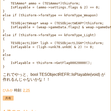
    TESAmmo* ammo = (TESAmmo*)thisForm;

    IsPlayable = (ammo->settings.flags & 2) == 0;

}

else if (thisForm->formType == kFormType_Weapon)

{

    TESObjectWeap* weap = (TESObjectWEAP*)thisForm;

    IsPlayable = (weap->gameData.flags2 & weap->gameDat
}

else if (thisForm->formType == kFormType_Light)

{

    TESObjectLIGH* ligh = (TESObjectLIGH*)thisForm;

    IsPlayable = (ligh->unk78.unk0C & 2) != 0;

}

else

{

    IsPlayable = thisForm->GetFlag00020000();

これでやっと、bool TESObjectREFR::IsPlayable(void) が
作れるんじゃないかな！！
ひみか
時刻:
2:25
共有