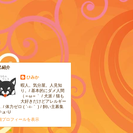
己紹介
ひみか
暇人。気分屋。人見知
り。/ 基本的にダメ人間
（＝ω＝｀ / 犬派 / 猫も
大好きだけどアレルギー
 / 体力ゼロ ( ´-ｪ-｀ ) / 飼い主募集
中U･ܫ･U
細プロフィールを表示