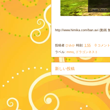
http://www.himika.com/ban.avi (動
投稿者
ひみか
時刻:
1:55
0 コメン
ラベル:
mmo
,
ドラゴンネスト
新しい投稿