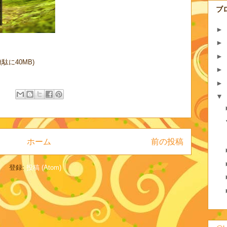
ブ
►
►
►
画 無駄に40MB)
►
►
ト
▼
ホーム
前の投稿
登録:
投稿 (Atom)