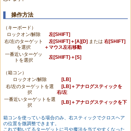
操作方法
（キーボード）
ロックオン/解除
左[SHIFT]
右/左のターゲット
左[SHIFT]＋[A][D]
または
右[SHIFT]
を選択
＋マウス左右移動
一番近いターゲッ
左[SHIFT}＋[S]
トを選択
（箱コン）
ロックオン/解除
[LB]
右/左のターゲットを選
[LB]＋アナログスティックを
択
右/左
一番近いターゲットを選
[LB]＋アナログスティックを下
択
箱コンを使っている場合のみ、右スティックでクロスヘア
の位置を微調整できます。
これで動いてるターゲットに弓や魔法を当てやすくなった