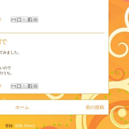
ト
問で
てみました。
ないので
のうち。
ト
ホーム
前の投稿
登録:
投稿 (Atom)