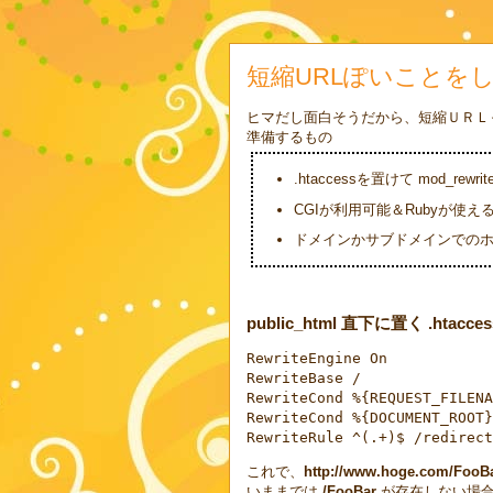
短縮URLぽいことを
ヒマだし面白そうだから、短縮ＵＲＬ
準備するもの
.htaccessを置けて mod_rew
CGIが利用可能＆Rubyが使え
ドメインかサブドメインでの
public_html 直下に置く .htacc
RewriteEngine On
RewriteBase /
RewriteCond %{REQUEST_FILENA
RewriteCond %{DOCUMENT_ROOT}
RewriteRule ^(.+)$ /redirect
これで、
http://www.hoge.com/FooB
いままでは
/FooBar
が存在しない場合は4