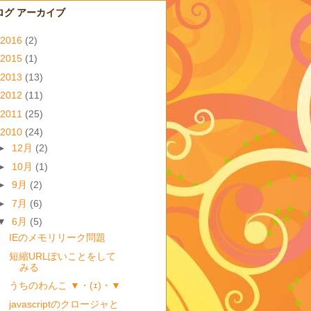
ログ アーカイブ
2016
(2)
2015
(1)
2013
(13)
2012
(11)
2011
(25)
2010
(24)
►
12月
(2)
►
10月
(1)
►
9月
(2)
►
7月
(6)
▼
6月
(5)
IEのメモリリーク問題
短縮URLぽいことをして
みる
うちのわんこ ▼・(ｪ)・▼
javascriptのクロージャと