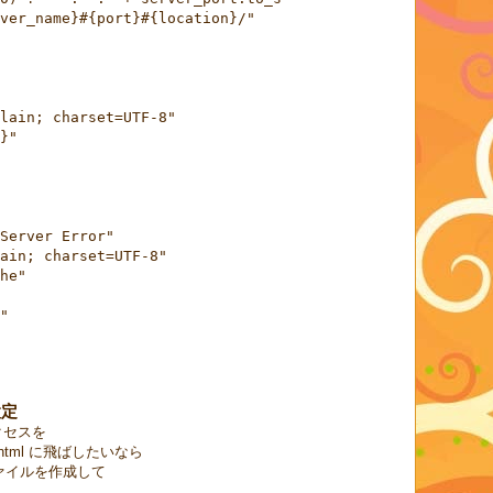
ver_name}#{port}#{location}/"
lain; charset=UTF-8"
}"
Server Error"
ain; charset=UTF-8"
he"
"
設定
のアクセスを
hoge.html に飛ばしたいなら
いうファイルを作成して