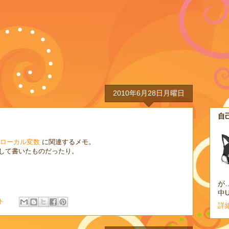
2010年6月28日月曜日
自
題
ャと ローカル変数
に関連するメモ。
して書いたものだったり。
が…
ト
詳