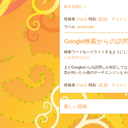
続きを読む »
投稿者
ひみか
時刻:
20:51
0 コメン
ラベル:
javascript
Google検索からの訪
検索ワードをハイライトするようにし
こんなかんじに
まだGoogleからの訪問しか対応して
気が向いたら他のサーチエンジンもそ
投稿者
ひみか
時刻:
18:38
0 コメン
新しい投稿