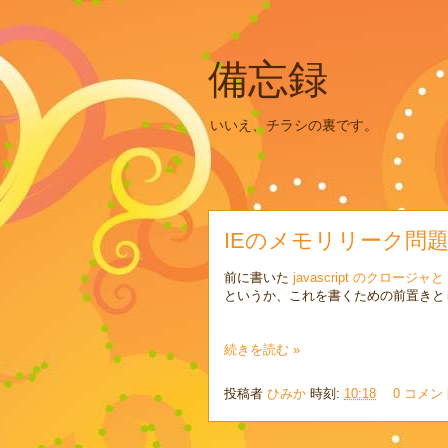
備忘録
いいえ、チラシの裏です。
IEのメモリリーク問
前に書いた
javascript のクロージ
というか、これを書くための前置きと
続きを読む »
投稿者
ひみか
時刻:
10:18
0 コメン