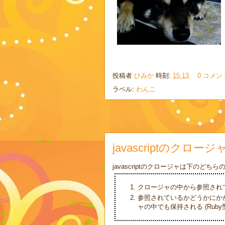
投稿者
ひみか
時刻:
15:13
0 コメン
ラベル:
わんこ
javascriptのクロ
javascriptのクロージャは下のど
クロージャの中から参照されてい
参照されているかどうかにか
ャの中でも保持される (Ruby