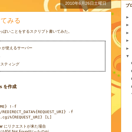
2010年6月26日土曜日
ブ
►
してみる
►
っぽいことをするスクリプト書いてみた。
►
►
rite が使えるサーバー
►
▼
る
ホスティング
ess を作成
ME} !-f
/REDIRECT_DATA%{REQUEST_URI} -f
.cgi%{REQUEST_URI} [L]
ar
にリクエストが来た場合
04 Not Foundだったのが