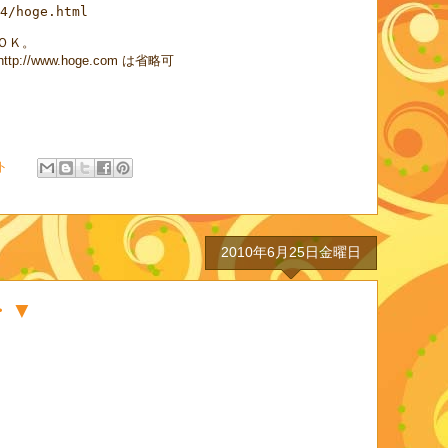
4/hoge.html
ＯＫ。
/www.hoge.com は省略可
ト
2010年6月25日金曜日
・▼