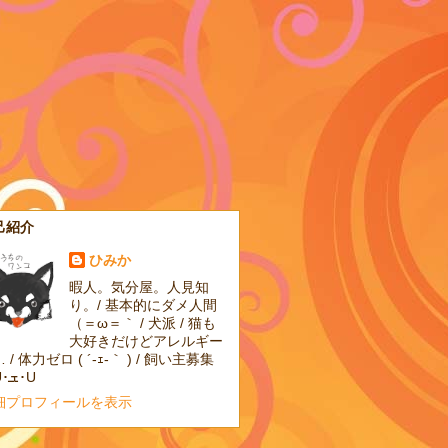
己紹介
ひみか
暇人。気分屋。人見知
り。/ 基本的にダメ人間
（＝ω＝｀ / 犬派 / 猫も
大好きだけどアレルギー
 / 体力ゼロ ( ´-ｪ-｀ ) / 飼い主募集
中U･ܫ･U
細プロフィールを表示