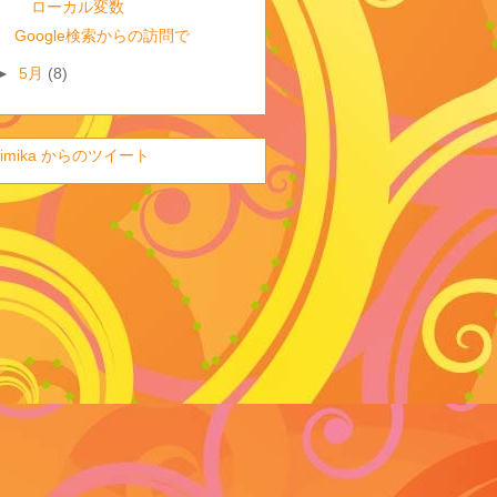
ローカル変数
Google検索からの訪問で
►
5月
(8)
imika からのツイート