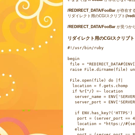
/REDIRECT_DATA/FooBar
が存在する
リダイレクト用のCGIスクリプト(
/red
/REDIRECT_DATA/FooBar
が見つからな
リダイレクト用のCGIスクリプト red
#!/usr/bin/ruby
begin
 file = "REDIRECT_DATA#{ENV[
 raise File.dirname(file) un
 File.open(file) do |f|
  location = f.gets.chomp
  if %r{^/} =~ location
   server_name = ENV['SERVER
   server_port = ENV['SERVER
   if ENV.has_key?('HTTPS') 
    port = (server_port == 4
    location = "https://#{se
   else
    port = (server_port == 8