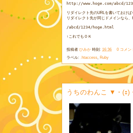
http://www.hoge.com/abcd/123
リダイレクト先のURLを書いておけば
リダイレクト先が同じドメインなら、http:/
/abcd/1234/hoge.html
↑これでもＯＫ
投稿者
ひみか
時刻:
16:36
0 コメン
ラベル:
.htaccess
,
Ruby
うちのわんこ ▼・(ｪ)