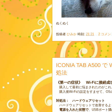
ぬくぬく
投稿者
ひみか
時刻:
21:21
2 コメン
ICONIA TAB A50
処法
《第一の症状》 Wi-Fiに接続
購入して最初に悩まされたのがこれ
購入後Wi-Fiの設定をすませて、
対処法： ハードウェアリセット
ハードウェアリセットで改善するよ
電源を入れた状態で
、USBポート