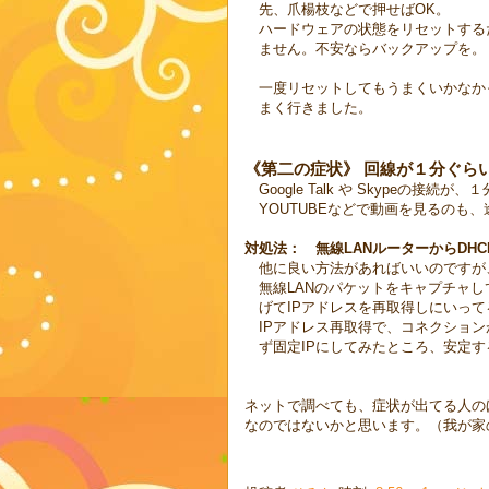
先、爪楊枝などで押せばOK。
ハードウェアの状態をリセットする
ません。不安ならバックアップを。
一度リセットしてもうまくいかなかっ
まく行きました。
《第二の症状》 回線が１分ぐら
Google Talk や Skypeの
YOUTUBEなどで動画を見るのも
対処法： 無線LANルーターからDHC
他に良い方法があればいいのですが
無線LANのパケットをキャプチャして
げてIPアドレスを再取得しにいって
IPアドレス再取得で、コネクション
ず固定IPにしてみたところ、安定
ネットで調べても、症状が出てる人の
なのではないかと思います。（我が家の無