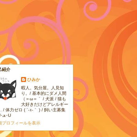
己紹介
ひみか
暇人。気分屋。人見知
り。/ 基本的にダメ人間
（＝ω＝｀ / 犬派 / 猫も
大好きだけどアレルギー
 / 体力ゼロ ( ´-ｪ-｀ ) / 飼い主募集
中U･ܫ･U
細プロフィールを表示