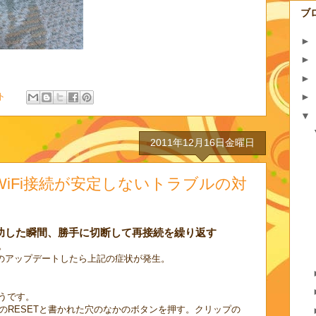
ブ
►
►
►
ト
►
▼
2011年12月16日金曜日
0 で WiFi接続が安定しないトラブルの対
成功した瞬間、勝手に切断して再接続を繰り返す
。
OSのアップデートしたら上記の症状が発生。
うです。
隣のRESETと書かれた穴のなかのボタンを押す。クリップの