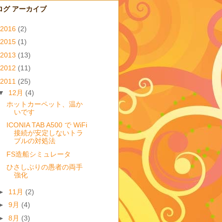
ログ アーカイブ
2016
(2)
2015
(1)
2013
(13)
2012
(11)
2011
(25)
▼
12月
(4)
ホットカーペット、温か
いです
ICONIA TAB A500 で WiFi
接続が安定しないトラ
ブルの対処法
FS造船シミュレータ
ひさしぶりの愚者の両手
強化
►
11月
(2)
►
9月
(4)
►
8月
(3)