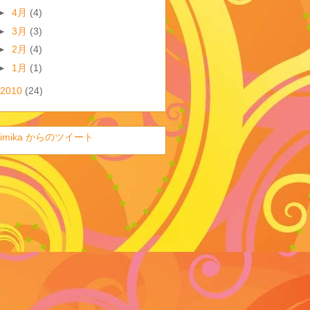
►
4月
(4)
►
3月
(3)
►
2月
(4)
►
1月
(1)
2010
(24)
imika からのツイート