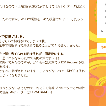
だけなので（工場出荷状態に戻すわけではない）データは消え
たのですが、Wi-Fiの電波を止めた状態でリセットしたらう
►
いで切断される。
接続が、１分ぐらいで切断されてしまう症状。
、途中で切断されて最後まで見ることができません。困った。
@h
Pで割り当てられるIPは使わず、固定IPにする。
、思いつかなかったので苦肉の策です（汗）
調べてみたのですが、どうも一定周期でDHCP Requestを投
る模様。
がすべて切断されています。しょうがないので、DHCPは使わ
するようになりました。
ほうが少ないようなので、おそらく無線LANルーターとの相性
線LANルーターはCG-WLBARGS）