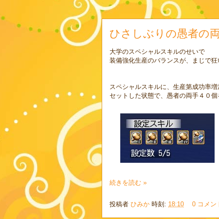
ひさしぶりの愚者の
大学のスペシャルスキルのせいで
装備強化生産のバランスが、まじで狂
スペシャルスキルに、生産第成功率増加
セットした状態で、愚者の両手４０個
続きを読む »
投稿者
ひみか
時刻:
18:10
0 コメン