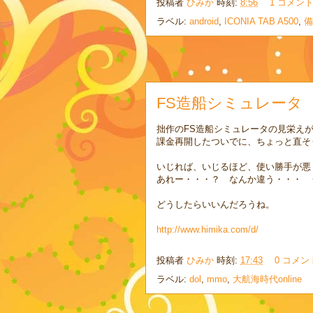
投稿者
ひみか
時刻:
8:56
1 コメン
ラベル:
android
,
ICONIA TAB A500
,
備
FS造船シミュレータ
拙作のFS造船シミュレータの見栄え
課金再開したついでに、ちょっと直そ
いじれば、いじるほど、使い勝手が悪
あれー・・・？ なんか違う・・・ 
どうしたらいいんだろうね。
http://www.himika.com/d/
投稿者
ひみか
時刻:
17:43
0 コメン
ラベル:
dol
,
mmo
,
大航海時代online