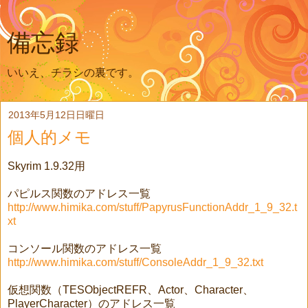
備忘録
いいえ、チラシの裏です。
2013年5月12日日曜日
個人的メモ
Skyrim 1.9.32用
パピルス関数のアドレス一覧
http://www.himika.com/stuff/PapyrusFunctionAddr_1_9_32.t
xt
コンソール関数のアドレス一覧
http://www.himika.com/stuff/ConsoleAddr_1_9_32.txt
仮想関数（TESObjectREFR、Actor、Character、
PlayerCharacter）のアドレス一覧