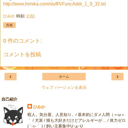
http://www.himika.com/stuff/VFuncAddr_1_9_32.txt
ひみか
時刻:
2:02
共有
0 件のコメント:
コメントを投稿
‹
›
ホーム
ウェブ バージョンを表示
自己紹介
ひみか
暇人。気分屋。人見知り。/ 基本的にダメ人間（＝ω＝
｀ / 犬派 / 猫も大好きだけどアレルギーが… / 体力ゼロ
( ´-ｪ-｀ ) / 飼い主募集中U･ܫ･U