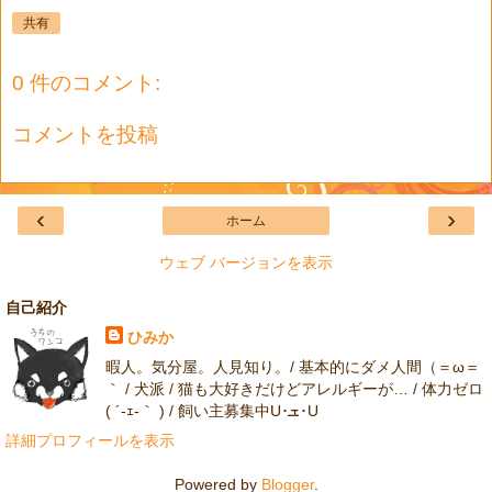
共有
0 件のコメント:
コメントを投稿
‹
›
ホーム
ウェブ バージョンを表示
自己紹介
ひみか
暇人。気分屋。人見知り。/ 基本的にダメ人間（＝ω＝
｀ / 犬派 / 猫も大好きだけどアレルギーが… / 体力ゼロ
( ´-ｪ-｀ ) / 飼い主募集中U･ܫ･U
詳細プロフィールを表示
Powered by
Blogger
.