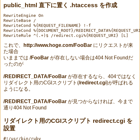
public_html 直下に置く .htaccess を作成
RewriteEngine On
RewriteBase /
RewriteCond %{REQUEST_FILENAME} !-f
RewriteCond %{DOCUMENT_ROOT}/REDIRECT_DATA%{REQUEST_UR
RewriteRule ^(.+)$ /redirect.cgi%{REQUEST_URI} [L]
これで、
http://www.hoge.com/FooBar
にリクエストが来
た場合
いままでは
/FooBar
が存在しない場合は404 Not Foundだ
ったのが
/REDIRECT_DATA/FooBar
が存在するなら、404ではなく
リダイレクト用のCGIスクリプト(
/redirect.cgi
)が呼ばれる
ようになる。
/REDIRECT_DATA/FooBar
が見つからなければ、今まで
通り404 Not Found
リダイレクト用のCGIスクリプト redirect.cgi を
設置
#!/usr/bin/ruby