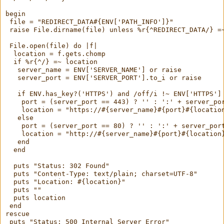
begin
 file = "REDIRECT_DATA#{ENV['PATH_INFO']}"
 raise File.dirname(file) unless %r{^REDIRECT_DATA/} =
 File.open(file) do |f|
  location = f.gets.chomp
  if %r{^/} =~ location
   server_name = ENV['SERVER_NAME'] or raise
   server_port = ENV['SERVER_PORT'].to_i or raise
   if ENV.has_key?('HTTPS') and /off/i !~ ENV['HTTPS']
    port = (server_port == 443) ? '' : ':' + server_po
    location = "https://#{server_name}#{port}#{locatio
   else
    port = (server_port == 80) ? '' : ':' + server_por
    location = "http://#{server_name}#{port}#{location
   end
  end
  puts "Status: 302 Found"
  puts "Content-Type: text/plain; charset=UTF-8"
  puts "Location: #{location}"
  puts ""
  puts location
 end
rescue
 puts "Status: 500 Internal Server Error"